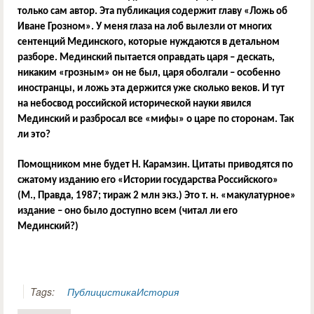
только сам автор. Эта публикация содержит главу «Ложь об
Иване Грозном». У меня глаза на лоб вылезли от многих
сентенций Мединского, которые нуждаются в детальном
разборе. Мединский пытается оправдать царя – дескать,
никаким «грозным» он не был, царя оболгали – особенно
иностранцы, и ложь эта держится уже сколько веков. И тут
на небосвод российской исторической науки явился
Мединский и разбросал все «мифы» о царе по сторонам. Так
ли это?
Помощником мне будет Н. Карамзин. Цитаты приводятся по
сжатому изданию его «Истории государства Российского»
(М., Правда, 1987; тираж 2 млн экз.) Это т. н. «макулатурное»
издание – оно было доступно всем (читал ли его
Мединский?)
Tags:
Публицистика
История