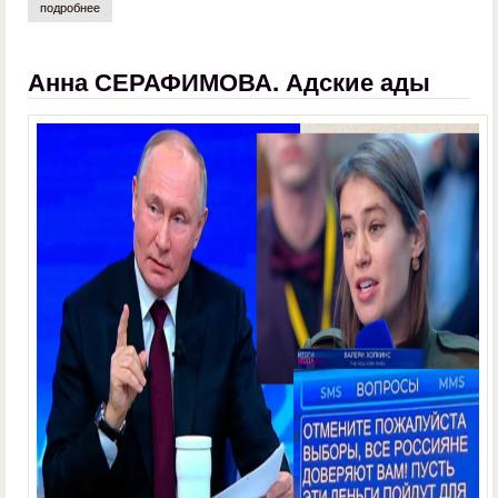
подробнее
о мстислав князев. ложь об иване грозном
Анна СЕРАФИМОВА. Адские ады