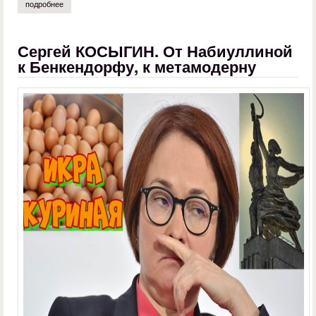
подробнее
о лев гореликов. к вопросу о национальном самосознании
Сергей КОСЫГИН. От Набиуллиной
к Бенкендорфу, к метамодерну