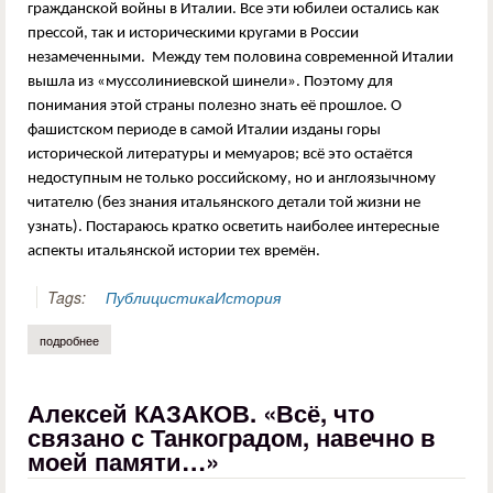
гражданской войны в Италии. Все эти юбилеи остались как
прессой, так и историческими кругами в России
незамеченными. Между тем половина современной Италии
вышла из «муссолиниевской шинели». Поэтому для
понимания этой страны полезно знать её прошлое. О
фашистском периоде в самой Италии изданы горы
исторической литературы и мемуаров; всё это остаётся
недоступным не только российскому, но и англоязычному
читателю (без знания итальянского детали той жизни не
узнать). Постараюсь кратко осветить наиболее интересные
аспекты итальянской истории тех времён.
Tags:
Публицистика
История
подробнее
о мстислав князев. чай с муссолини
Алексей КАЗАКОВ. «Всё, что
связано с Танкоградом, навечно в
моей памяти…»