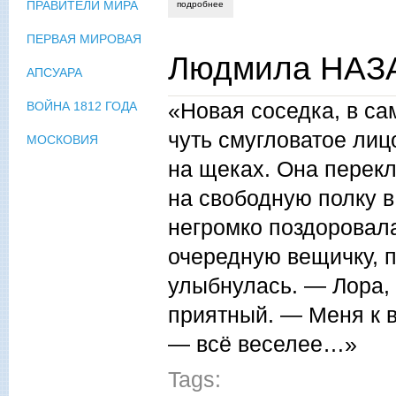
ПРАВИТЕЛИ МИРА
подробнее
о анвар касимов. силуэт в окне. рассказ
ПЕРВАЯ МИРОВАЯ
Людмила НАЗА
АПСУАРА
«Новая соседка, в са
ВОЙНА 1812 ГОДА
чуть смугловатое лиц
МОСКОВИЯ
на щеках. Она перек
на свободную полку в
негромко поздоровал
очередную вещичку, п
улыбнулась. — Лора, 
приятный. — Меня к 
— всё веселее…»
Tags: