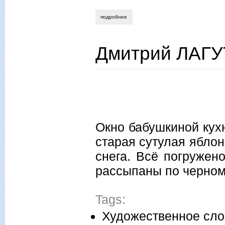
подробнее
о леонид донсков. ёси
Дмитрий ЛАГУ
Окно бабушкиной кухн
старая сутулая ябло
снега. Всё погружено
рассыпаны по черном
Tags:
Художественное сло