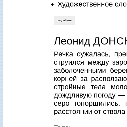
Художественное сло
подробнее
о людмила назаренко. соседка. расска
Леонид ДОНСК
Речка сужалась, пре
струился между заро
заболоченными бере
корней за располза
стройные тела мол
дождливую погоду — 
серо топорщились, 
расстоянии от ствола