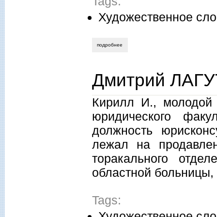
Tags:
Художественное сло
подробнее
о леонид донсков. девочка русь. расска
Дмитрий ЛАГУТ
Кирилл И., молодой 
юридического факу
должность юрисконс
лежал на продавлен
торакального отдел
областной больницы, 
Tags:
Художественное сло