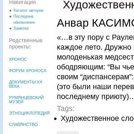
Художественн
Навигация
Каталог авторов
Последние
Анвар КАСИМОВ
обновления
Заметки
«…в эту пору с Рауле
Родственные
каждое лето. Дружно 
проекты:
молоденькая медсестр
ХРОНОС
ободряющим: “Вы чье,
ФОРУМ ХРОНОСА
своим “диспансерам”:
ДОКУМЕНТЫ XX
(это были наши перев
ВЕКА
последнему приюту)
РУМЯНЦЕВСКИЙ
МУЗЕЙ
Tags:
ЭТНОЦИКЛОПЕДИЯ
Художественное сло
СЛАВЯНСТВО