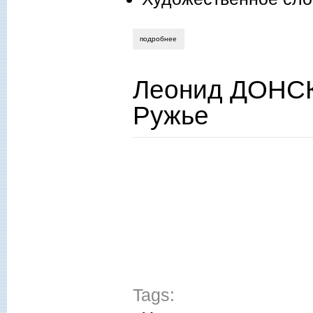
подробнее
о дмитрий лагутин. лишний воздух. рас
Леонид ДОНСК
Ружье
Tags: