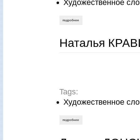
Художественное сло
подробнее
о леонид донсков. обломок жизни. оби
Наталья КРАВ
Tags:
Художественное сло
подробнее
о наталья кравцова. пятнадцать копеек