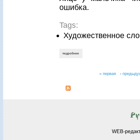
ошибка.
Tags:
Художественное сло
подробнее
о геннадий авласенко. ему легко говори
« первая
‹ предыду
Страницы
WEB-редак