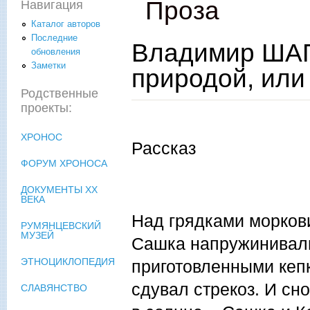
Проза
Навигация
Каталог авторов
Последние
Владимир ШАП
обновления
Заметки
природой, или
Родственные
проекты:
ХРОНОС
Рассказ
ФОРУМ ХРОНОСА
ДОКУМЕНТЫ XX
ВЕКА
Над грядками моркови
РУМЯНЦЕВСКИЙ
МУЗЕЙ
Сашка напружинивали
ЭТНОЦИКЛОПЕДИЯ
приготовленными кепк
сдувал стрекоз. И сн
СЛАВЯНСТВО