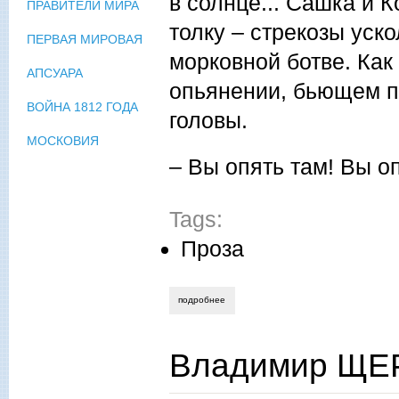
в солнце... Сашка и К
ПРАВИТЕЛИ МИРА
толку – стрекозы уск
ПЕРВАЯ МИРОВАЯ
морковной ботве. Как
АПСУАРА
опьянении, бьющем п
ВОЙНА 1812 ГОДА
головы.
МОСКОВИЯ
– Вы опять там! Вы оп
Tags:
Проза
подробнее
о владимир шапко. единые с летней пр
Владимир ЩЕ