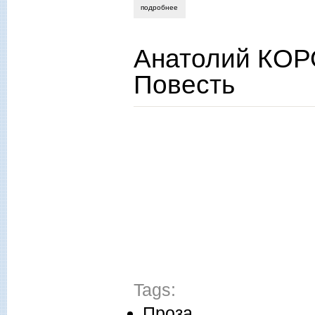
подробнее
о владимир шапко. счастья маленький б
Анатолий КОРО
Повесть
Tags:
Проза