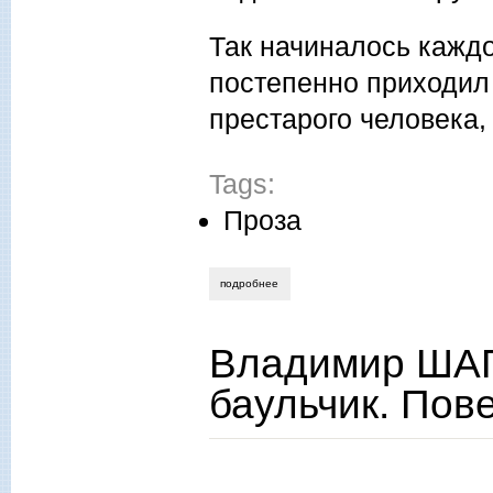
Так начиналось каждо
постепенно приходил 
престарого человека
Tags:
Проза
подробнее
о дмитрий мещанинов. «бунтарь» и дру
Владимир ШАП
баульчик. Пов