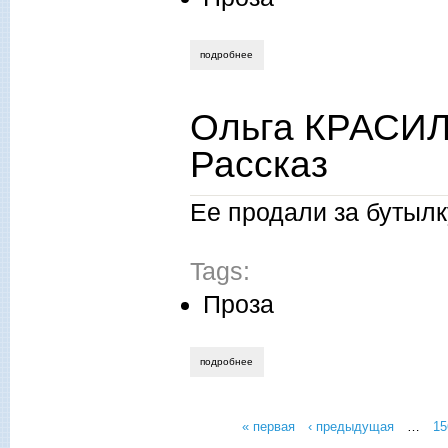
подробнее
о анатолий королев. птенцы без гнезда
Ольга КРАСИЛ
Рассказ
Ее продали за бутыл
Tags:
Проза
подробнее
о ольга красильникова. её счастье. рас
« первая
‹ предыдущая
…
15