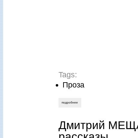
Tags:
Проза
подробнее
о николай шмигалёв. златое перо фин
Дмитрий МЕЩА
рассказы