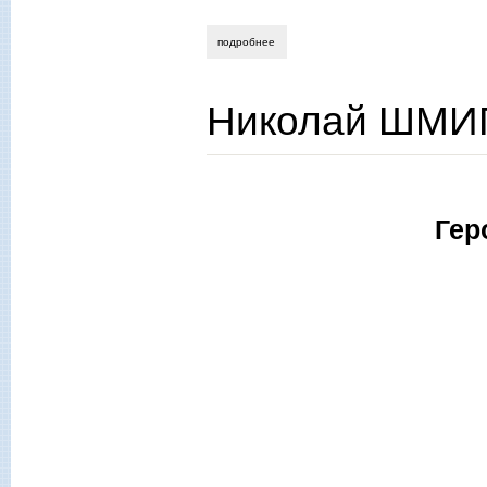
подробнее
о никита николаенко. приоритет старых
Николай ШМИГ
Гер