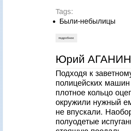
Tags:
Были-небылицы
подробнее
о сергей сидоренко. восстание глины
Юрий АГАНИН.
Подходя к заветном
полицейских машин 
плотное кольцо оце
окружили нужный ему
не впускали. Наобо
полуодетые испуган