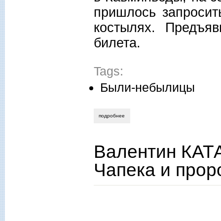
пришлось запросить
костылях. Предъяв
билета.
Tags:
Были-небылицы
подробнее
о маргарита сосницкая. «точка над i»: 
Валентин КАТ
Чапека и прор