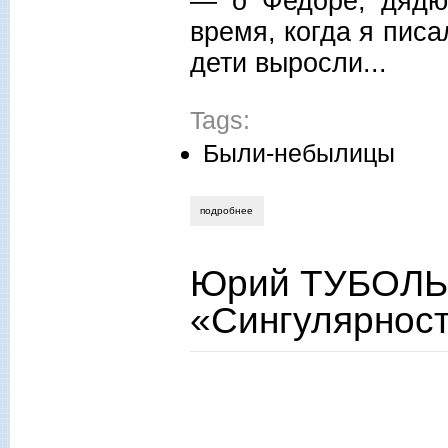
— о Федоре, дядю
время, когда я писа
дети выросли...
Tags:
Были-небылицы
подробнее
о эва малити франёва. дядюшка фёдор
Юрий ТУБОЛЬЦЕ
«Сингулярнос