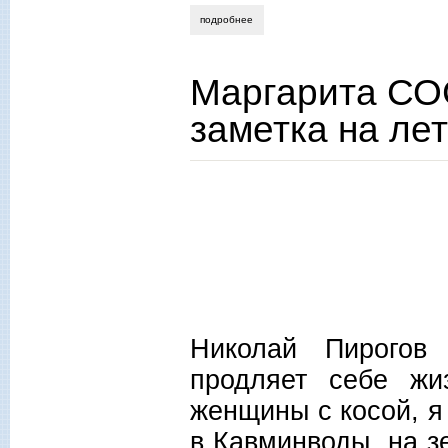
подробнее
о юрий тубольцев. хокку-тубокку: цикл 
Маргарита СОС
заметка на ле
Николай Пирогов 
продляет себе жи
женщины с косой, я
в Кавминводы, на з