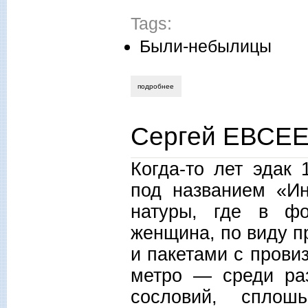
Tags:
Были-небылицы
подробнее
о михаил смирнов. дотянуться до звез
Сергей ЕВСЕЕ
Когда-то лет эдак
под названием «Ин
натуры, где в фо
женщина, по виду 
и пакетами с прови
метро — среди раз
сословий, спло