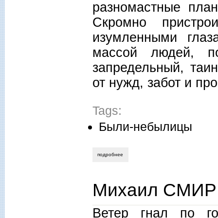
разномастные план
Скромно пристро
изумленными глаз
массой людей, п
запредельный, таи
от нужд, забот и пр
Tags:
Были-небылицы
подробнее
о сергей евсеев. начало начал
Михаил СМИРН
Ветер гнал по г