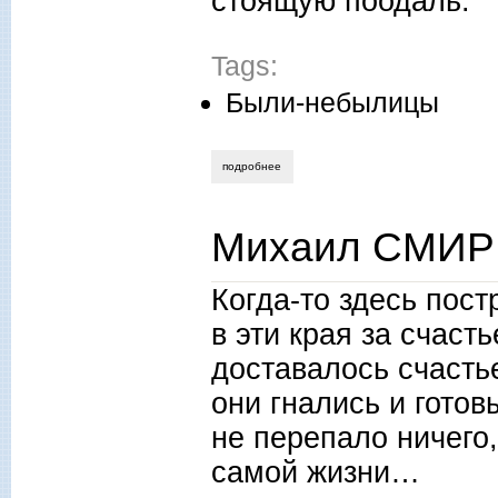
стоящую поодаль.
Tags:
Были-небылицы
подробнее
о юрий аганин. два рассказа
Михаил СМИРН
Когда-то здесь пост
в эти края за счас
доставалось счастье
они гнались и готов
не перепало ничего,
самой жизни…