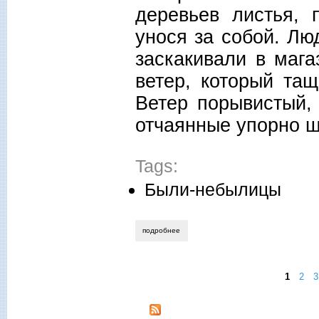
деревьев листья, 
унося за собой. Лю
заскакивали в маг
ветер, который та
Ветер порывистый,
отчаянные упорно ш
Tags:
Были-небылицы
подробнее
о михаил смирнов. дважды в реку
1
2
3
Страницы