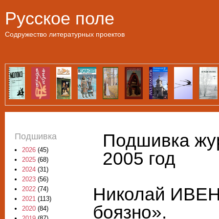
Пе
Русское поле
Содружество литературных проектов
Подшивка жур
Подшивка
2026
(45)
2005 год
2025
(68)
2024
(31)
2023
(56)
Николай ИВЕН
2022
(74)
2021
(113)
боязно».
2020
(84)
2019
(87)