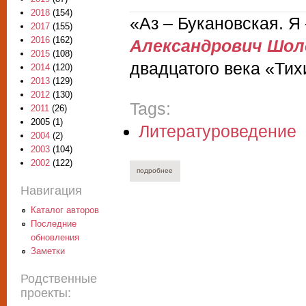
2018
(154)
«Аз – Букановская. Я
2017
(155)
2016
(162)
Александрович Шол
2015
(108)
двадцатого века «Тих
2014
(120)
2013
(129)
2012
(130)
Tags:
2011
(26)
2005
(1)
Литературоведение
2004
(2)
2003
(104)
2002
(122)
подробнее
о николай ивеншев. «здесь ногу постав
Навигация
Каталог авторов
Последние
обновления
Заметки
Родственные
проекты: