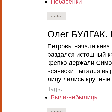
Побасенки
подробнее
о аддис гаджиев. чича
Олег БУЛГАК.
Петровы начали киват
раздался истошный кр
крепко держали Симон
всячески пытался выр
лицу лились крупные
Tags:
Были-небылицы
подробнее
о олег булгак. невозможное