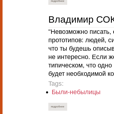
подробнее
о алексей курганов. сватовство учётчи
Владимир СОК
"Невозможно писать, 
прототипов: людей, си
что ты будешь описыв
не интересно. Если ж
типическом, что одно 
будет необходимой ко
Tags:
Были-небылицы
подробнее
о владимир соколов. страдания по ром