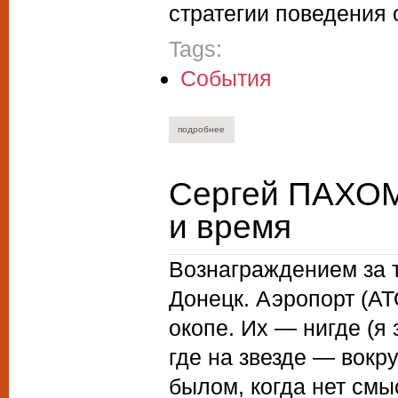
стратегии поведения 
Tags:
События
подробнее
о ольга георгинова. круглый стол по п
Сергей ПАХОМ
и время
Вознаграждением за т
Донецк. Аэропорт (АТ
окопе. Их — нигде (я 
где на звезде — вокр
былом, когда нет смы