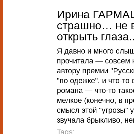
Ирина ГАРМАШ
страшно… не вз
открыть глаза..
Я давно и много слыш
прочитала — совсем 
автору премии "Русск
"по одежке", и что-т
романа — что-то тако
мелкое (конечно, в п
смысл этой "угрозы" 
звучала брыкливо, не
Tags: