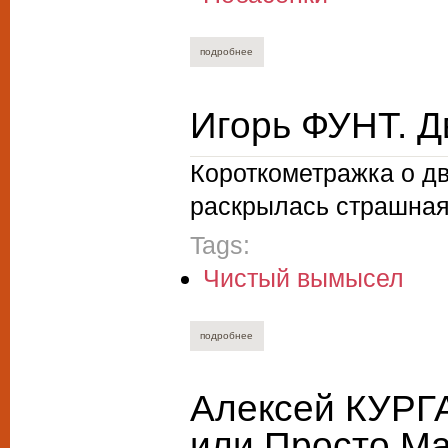
подробнее
о ирина лобановская. а что я могу?
Игорь ФУНТ. Д
Короткометражка о дв
раскрылась страшная 
Tags:
Чистый вымысел
подробнее
о игорь фунт. две минуты
Алексей КУРГА
или Просто М