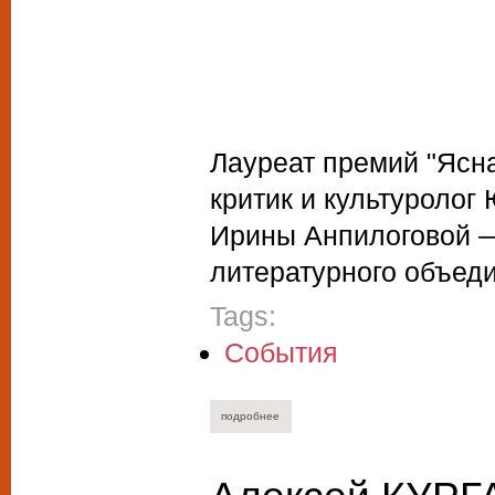
Лауреат премий "Ясна
критик и культуролог
Ирины Анпилоговой —
литературного объед
Tags:
События
подробнее
о ирина анпилогова, юрий нечипоренко