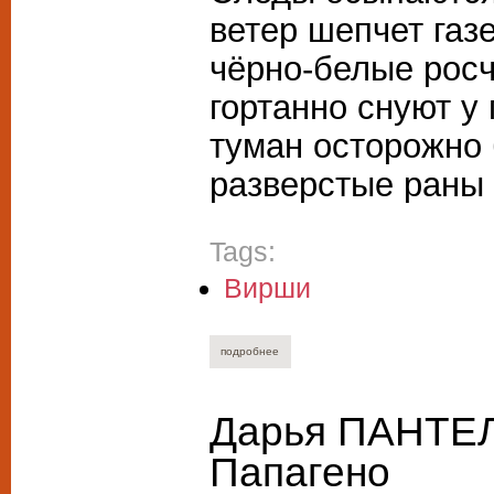
ветер шепчет газе
чёрно-белые росч
гортанно снуют у
туман осторожно 
разверстые раны 
Tags:
Вирши
подробнее
о элеонора акопова. только я и зима
Дарья ПАНТЕЛ
Папагено