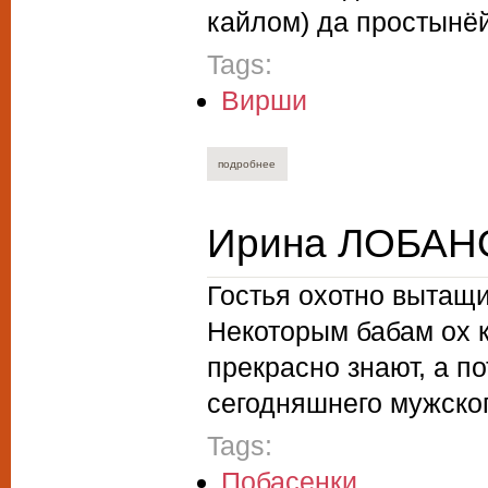
кайлом) да простынёй
Tags:
Вирши
подробнее
о сергей пахомов. прожигая пространст
Ирина ЛОБАНО
Гостья охотно вытащи
Некоторым бабам ох к
прекрасно знают, а п
сегодняшнего мужског
Tags:
Побасенки