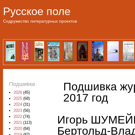
Пе
Русское поле
Содружество литературных проектов
Подшивка жур
Подшивка
2026
(45)
2017 год
2025
(68)
2024
(31)
2023
(56)
Игорь ШУМЕЙК
2022
(74)
2021
(113)
Бертольд-Вла
2020
(84)
2019
(87)