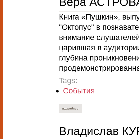
Вера АСТРОВА
Книга «Пушкин», выпу
"Октопус" в познават
внимание слушателей.
царившая в аудитории
глубина проникновени
продемонстрированна
Tags:
События
подробнее
о вера астрова. встреча с пушкиным
Владислав КУ