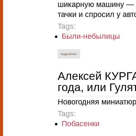
шикарную машину — К
тачки и спросил у ав
Tags:
Были-небылицы
подробнее
о игорь фунт. записки вятского лоха. де
Алексей КУРГ
года, или Гулят
Новогодняя миниатюр
Tags:
Побасенки