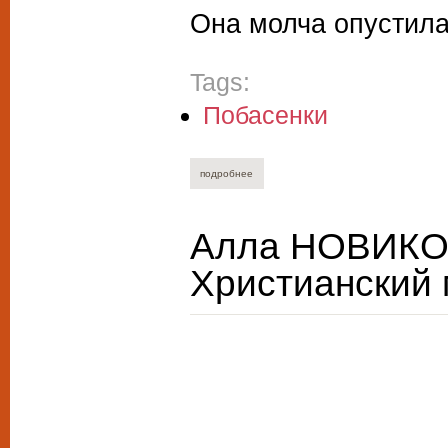
Она молча опустила
Tags:
Побасенки
подробнее
о михаил ландбург. плюшевый заяц, ре
Алла НОВИКО
Христианский 