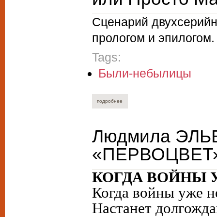
Сценарий двухсерийн
прологом и эпилогом.
Tags:
Были-небылицы
подробнее
о алексей курганов. его звали ксенофо
Людмила ЭЛЬ
«ПЕРВОЦВЕТ».
КОГДА ВОЙНЫ 
Когда войны уже не
Настанет долгожд