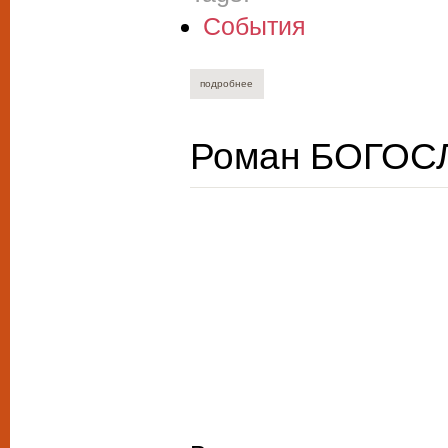
События
подробнее
о ирина гармаш. и страшно, саша, страш
Роман БОГОСЛ