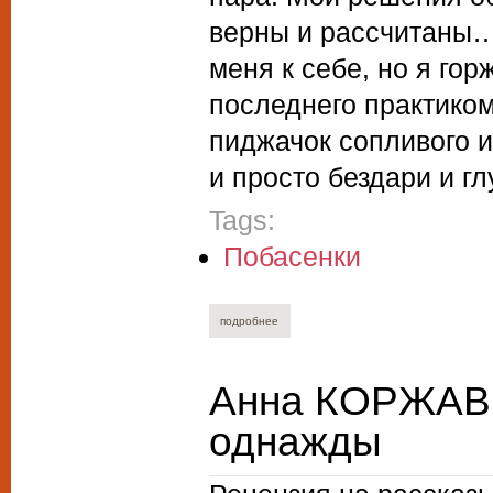
верны и рассчитаны… 
меня к себе, но я гор
последнего практиком
пиджачок сопливого и
и просто бездари и г
Tags:
Побасенки
подробнее
о александр дышаев. дэхсэтли
Анна КОРЖАВИ
однажды