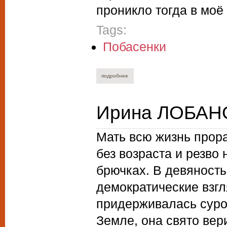
проникло тогда в моё 
Tags:
Побасенки
подробнее
о канат букежанов. "жук". рассказы
Ирина ЛОБАНО
Мать всю жизнь прор
без возраста и резво
брючках. В девяност
демократические взгл
придерживалась суро
Земле, она свято вер