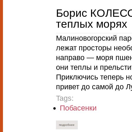
Борис КОЛЕСОВ
теплых морях
Малиновогорский паре
лежат просторы необо
направо — моря пшен
они теплы и прельст
Приключись теперь н
привет до самой до Л
Tags:
Побасенки
подробнее
о борис колесов. сказ о холодной луне