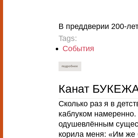
В преддверии 200-лет
Tags:
События
подробнее
о алла новикова-строганова. христианс
Канат БУКЕЖА
Сколько раз я в детст
каблуком намеренно. 
одушевлённым сущест
корила меня: «Им же 