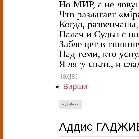
Но МИР, а не лову
Что разлагает «мір
Когда, развенчаны
Палач и Судьи с н
Заблещет в тишин
Над теми, кто усну
Я лягу спать, и сл
Tags:
Вирши
подробнее
о людмила эльвайд и детская студия «
Аддис ГАДЖИЕ