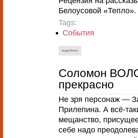
Рецензия на рассказ
Белоусовой «Тепло».
Tags:
События
подробнее
о анна коржавина. войти подмастерье
Соломон ВОЛО
прекрасно
Не зря персонаж — З
Прилепина. А всё-так
мещанство, присущее
себе надо преодолеват