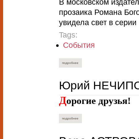
В московском издате
прозаика Романа Бог
увидела свет в сери
Tags:
События
подробнее
о роман богословский. зачем ты пришл
Юрий НЕЧИПО
Д
орогие друзья!
подробнее
о юрий нечипоренко. к писателю