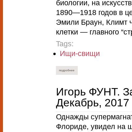
биологии, на искусст
1890—1918 годов в це
Эмили Браун, Климт 
клетки — главного “с
Tags:
Ищи-свищи
подробнее
о соломон воложин. учиться властвова
Игорь ФУНТ. З
Декабрь, 2017
Однажды супермагнат
Флориде, увидел на 