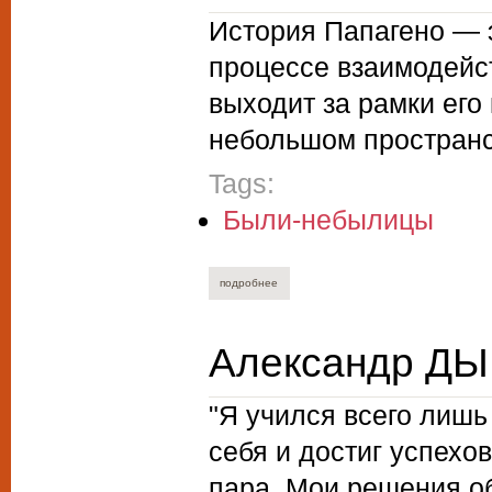
История Папагено — э
процессе взаимодейс
выходит за рамки его
небольшом пространс
Tags:
Были-небылицы
подробнее
о дарья пантелеева. маленький челове
Александр ДЫ
"Я учился всего лишь
себя и достиг успехо
пара. Мои решения о