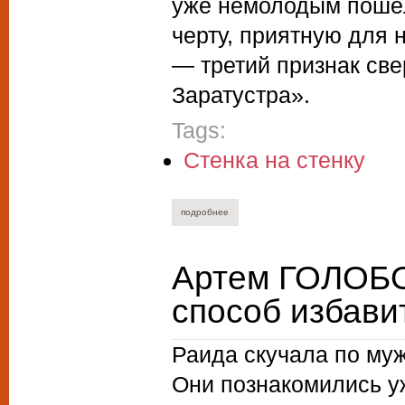
уже немолодым пошёл 
черту, приятную для 
— третий признак све
Заратустра».
Tags:
Стенка на стенку
подробнее
о соломон воложин. мгновенье, ты пре
Артем ГОЛОБ
способ избави
Раида скучала по муж
Они познакомились уж