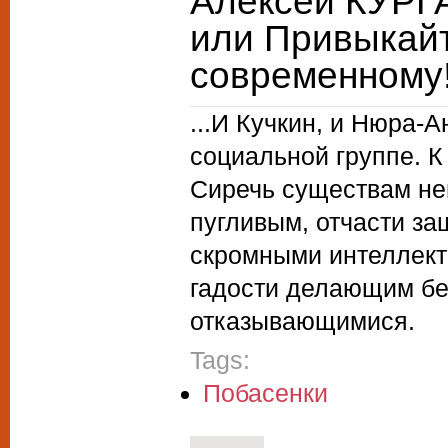
Алексей КУРГА
или Привыкайт
современному
...И Кучкин, и Нюра
социальной группе. 
Сиречь существам не
пугливым, отчасти за
скромными интеллект
гадости делающим без
отказывающимися.
Tags:
Побасенки