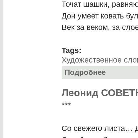
Точат шашки, равня
Дон умеет ковать бу
Век за веком, за сло
Tags:
Художественное сло
Подробнее
о Александр НЕСТ
Леонид СОВЕТН
***
Со свежего листа… Д