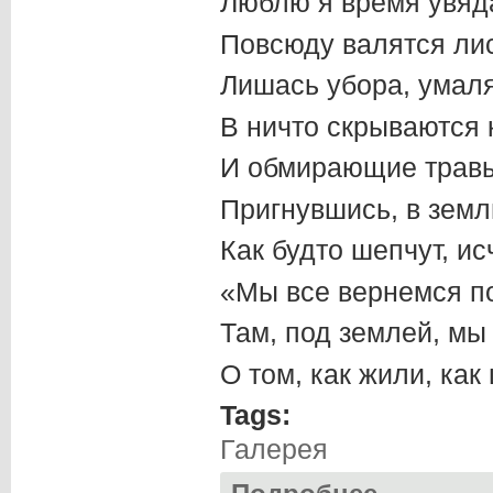
Люблю я время увяда
Повсюду валятся ли
Лишась убора, умаля
В ничто скрываются 
И обмирающие трав
Пригнувшись, в земл
Как будто шепчут, ис
«Мы все вернемся по
Там, под землей, мы
О том, как жили, как
Tags:
Галерея
о Выпуск 42 (ноя