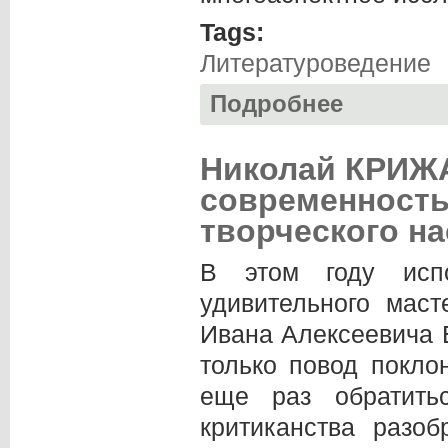
Tags:
Литературоведение
Подробнее
о Наталия БОГАТ
философского те
Николай КРИЖ
современность
творческого н
В этом году исп
удивительного маст
Ивана Алексеевича 
только повод покло
еще раз обратить
критиканства разо