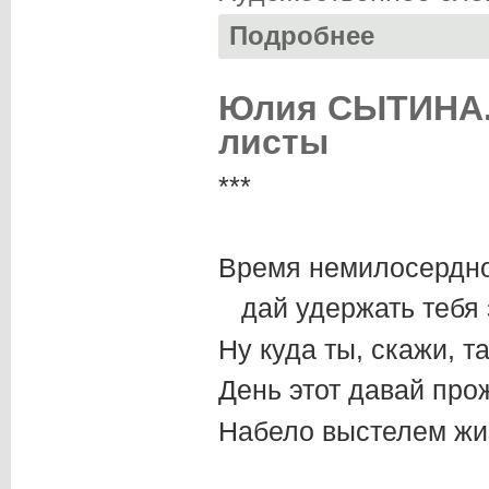
Подробнее
о Анатолий СМИР
Юлия СЫТИНА. 
листы
***
Время немилосердно
дай удержать тебя з
Ну куда ты, скажи, 
День этот давай про
Набело выстелем жи