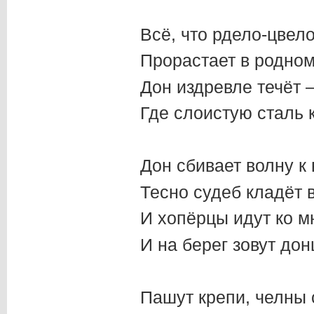
Всё, что рдело-цвело
Прорастает в родно
Дон издревле течёт 
Где слоистую сталь 
Дон сбивает волну к 
Тесно судеб кладёт 
И хопёрцы идут ко м
И на берег зовут дон
Пашут крепи, челны