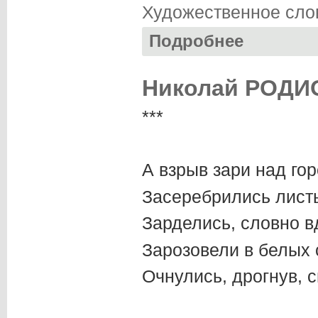
Художественное сло
Подробнее
о Юлия СЫТИНА. 
Николай РОДИО
***
А взрыв зари над го
Засеребрились листь
Зарделись, словно в
Зарозовели в белых 
Очнулись, дрогнув, с