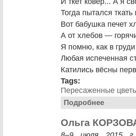
И ткет ковер... А я с
Тогда пытался ткать 
Вот бабушка печет х
А от хлебов — горячи
Я помню, как в груд
Любая испеченная ст
Катились вёсны пер
Tags:
Пересаженные цвет
Подробнее
о Арбен КАРДАШ. 
Ольга КОРЗОВА
8–9 июля 2015 г.