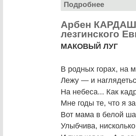
Подробнее
о Николай РОДИО
Арбен КАРДАШ. 
лезгинского Е
МАКОВЫЙ ЛУГ
В родных горах, на 
Лежу — и наглядетьс
На небеса... Как кад
Мне годы те, что я з
Вот мама в белой ш
Улыбчива, нисколько