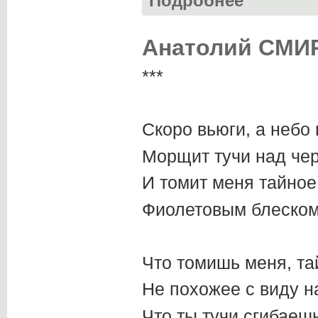
Подробнее
Анатолий СМИР
***
Скоро вьюги, а небо 
Морщит тучи над чер
И томит меня тайное
Фиолетовым блеском
Что томишь меня, та
Не похожее с виду н
Что ты тучи сгибаеш