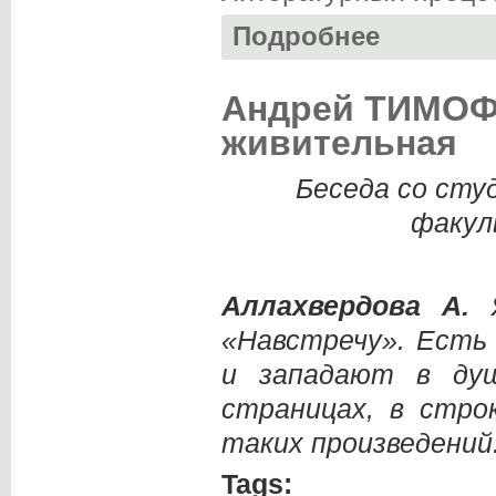
Подробнее
о Круглый стол «
Андрей ТИМОФЕ
живительная
Беседа со сту
факул
Аллахвердова А.
Я
«Навстречу». Есть
и западают в ду
страницах, в стро
таких произведений
Tags: