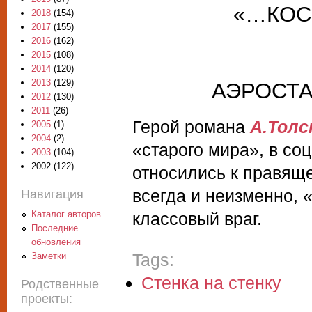
«…КОС
2018
(154)
2017
(155)
2016
(162)
2015
(108)
2014
(120)
2013
(129)
АЭРОСТА
2012
(130)
2011
(26)
Герой романа
А.Толс
2005
(1)
2004
(2)
«старого мира», в со
2003
(104)
2002
(122)
относились к правяще
всегда и неизменно, 
Навигация
Каталог авторов
классовый враг.
Последние
обновления
Tags:
Заметки
Стенка на стенку
Родственные
проекты: