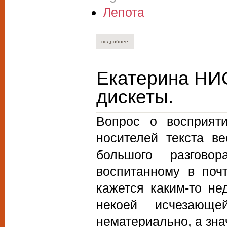
Лепота
подробнее
о ирина толстикова. контрэволюция с у
Екатерина НИ
дискеты.
Вопрос о восприят
носителей текста ве
большого разгово
воспитанному в почт
кажется каким-то не
некоей исчезающе
нематериально, а зна