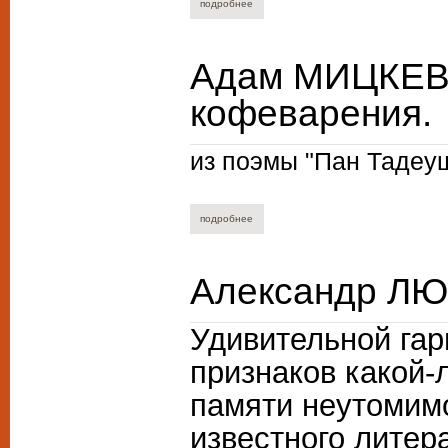
подробнее
о вадим балдуев. день лимонова.
Адам МИЦКЕВИ
кофеварения.
из поэмы "Пан Тадеуш
подробнее
о адам мицкевич. о прелести кофеваре
Александр Л
Удивительной гар
признаков какой-
памяти неутомимо
известного литер