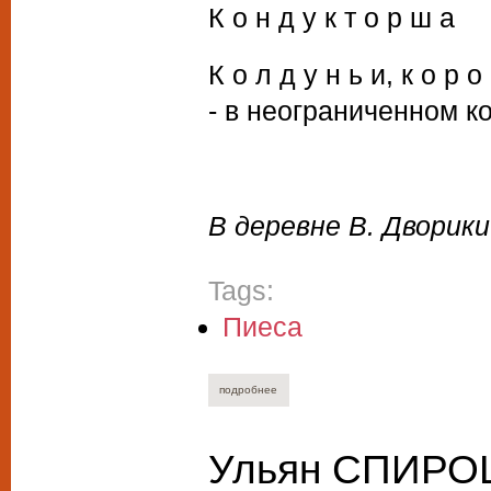
К о н д у к т о р ш а
К о л д у н ь и, к о р о
- в неограниченном к
В деревне В. Дворики.
Tags:
Пиеса
подробнее
о ксения драгунская. ощущение бороды
Ульян СПИРОШ