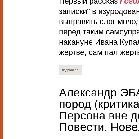
Первый рассказ
Гого
записки" в изуродова
выправить слог молод
перед таким самоупра
накануне Ивана Купал
жертве, сам пал жерт
подробнее
о юрий нечипоренко. вокруг гоголя.
Александр ЭБ
пород (критик
Персона вне д
Повести. Нове