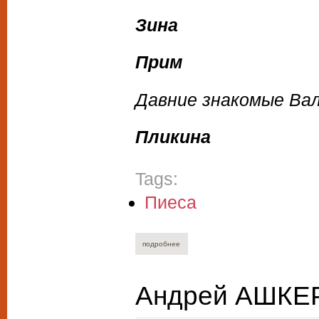
Зина
Прим
Давние знакомые Ва
Пликина
Tags:
Пиеса
подробнее
о юрий степанов. зеленовый слон.
Андрей АШКЕР