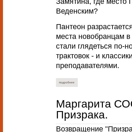
Замятина, где место 
Веденским?
Пантеон разрастается
места новобранцам в 
стали глядеться по-н
трактовок - и класси
преподавателями.
подробнее
о вадим балдуев. версии классики.
Маргарита С
Призрака.
Возвращение "Призра