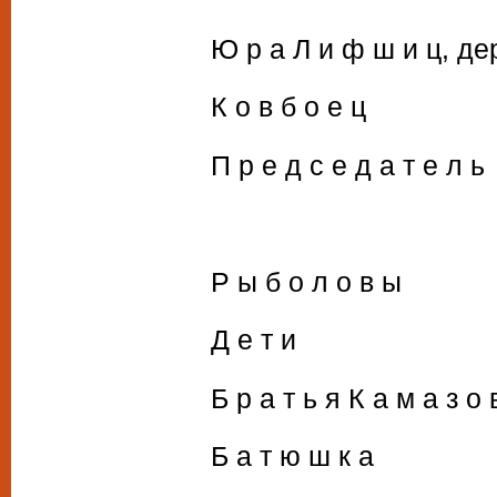
Ю р а Л и ф ш и ц, д
К о в б о е ц
П р е д с е д а т е л ь
Р ы б о л о в ы
Д е т и
Б р а т ь я К а м а з о 
Б а т ю ш к а