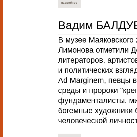
подробнее
о юрий нечипоренко. врач, судья - и ж
Вадим БАЛДУЕ
В музее Маяковского
Лимонова отметили Д
литераторов, артист
и политических взгля
Ad Marginem, певцы в
среды и пророки "креп
фундаменталисты, ми
богемные художники 
человеческой личнос