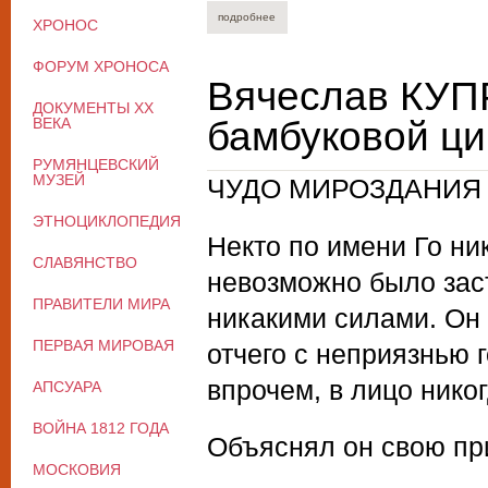
подробнее
о нина бавина. космоса тогда не было..
ХРОНОС
ФОРУМ ХРОНОСА
Вячеслав КУП
ДОКУМЕНТЫ XX
бамбуковой ци
ВЕКА
РУМЯНЦЕВСКИЙ
МУЗЕЙ
ЧУДО МИРОЗДАНИЯ
ЭТНОЦИКЛОПЕДИЯ
Некто по имени Го ни
СЛАВЯНСТВО
невозможно было заст
ПРАВИТЕЛИ МИРА
никакими силами. Он 
ПЕРВАЯ МИРОВАЯ
отчего с неприязнью 
впрочем, в лицо никог
АПСУАРА
ВОЙНА 1812 ГОДА
Объяснял он свою пр
МОСКОВИЯ