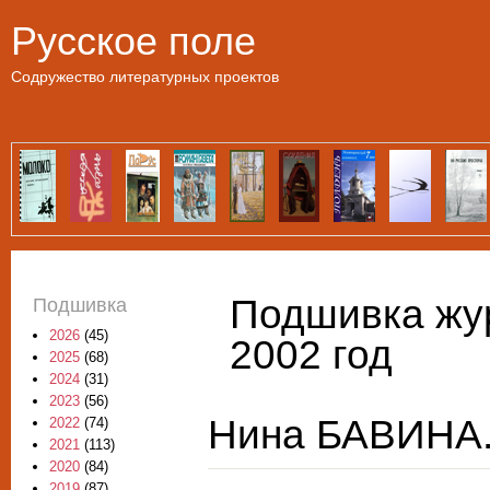
Пе
Русское поле
Содружество литературных проектов
Подшивка жур
Подшивка
2026
(45)
2002 год
2025
(68)
2024
(31)
2023
(56)
Нина БАВИНА. 
2022
(74)
2021
(113)
2020
(84)
2019
(87)