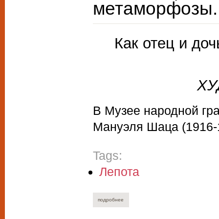
метаморфозы.
Как отец и до
ХУ
В Музее народной гр
Мануэля Шаца (1916-1
Tags:
Лепота
подробнее
о александр люсый. леонардовы мета