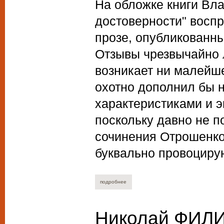
На обложке книги Вл
достоверности" воспр
прозе, опубликованны
Отзывы чрезвычайно л
возникает ни малейше
охотно дополнил бы 
характеристиками и э
поскольку давно не п
сочинения Отрошенко 
буквально провоцирую
подробнее
о александр эбаноидзе. дерево твердых
Николай ФИЛИ