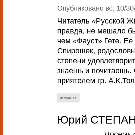
Опубликовано
вс, 10/30
Читатель «Русской Жи
правда, не мешало б
чем «Фауст» Гете. Ее
Спирошек, родословн
степени удовлетворит
знаешь и почитаешь.
приятелем гр. А.К.То
подробнее
о ульян спирошек. сыны гармонии.
Юрий СТЕПАНО
Восемь 