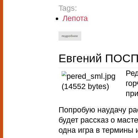
Tags:
Лепота
подробнее
о валерий зайцев. русский живописей с
Евгений ПОСП
Ред
гор
при
Попробую наудачу рас
будет рассказ о маст
одна игра в термины 