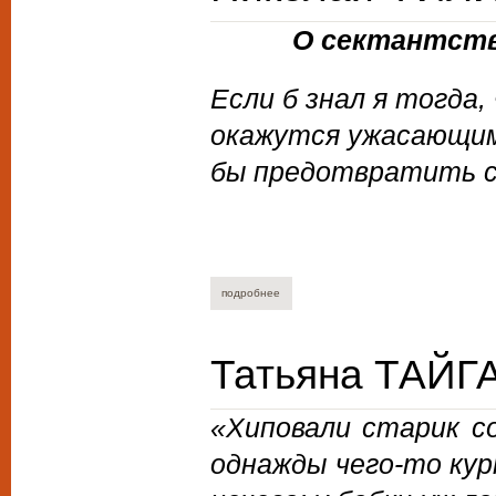
О сектантст
Если б знал я тогда,
окажутся ужасающим 
бы предотвратить 
подробнее
о николай филипьев. раскольников.
Татьяна ТАЙГ
«Хиповали старик с
однажды чего-то кур