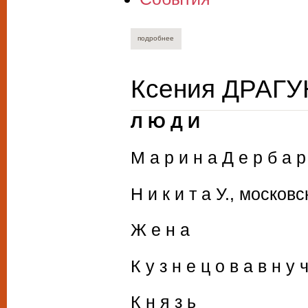
подробнее
о вечер в каретном ряду. 27 февраля 2
Ксения ДРАГУ
Л Ю Д И
М а р и н а Д е р б а 
Н и к и т а У., москов
Ж е н а
К у з н е ц о в а в н у ч
К н я з ь