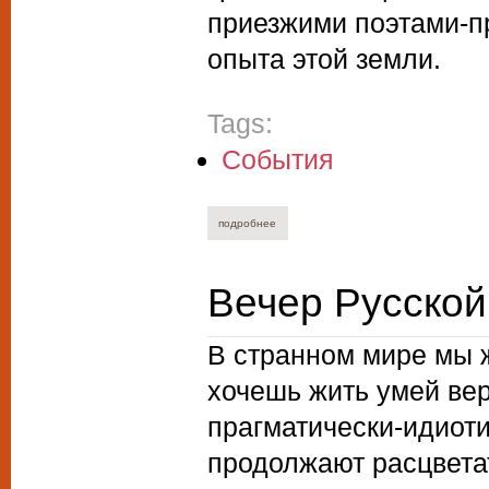
приезжими поэтами-п
опыта этой земли.
Tags:
События
подробнее
о александр люсый. уход киммерийца и
Вечер Русской 
В странном мире мы ж
хочешь жить умей вер
прагматически-идиоти
продолжают расцветат