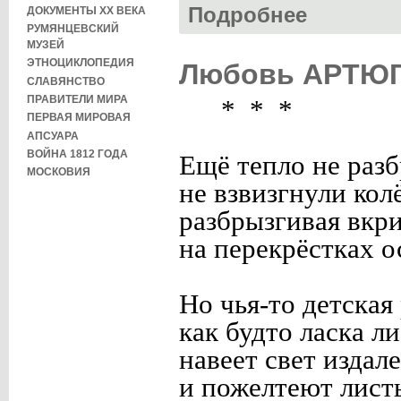
Подробнее
о Евгений ХАРИТ
ДОКУМЕНТЫ XX ВЕКА
РУМЯНЦЕВСКИЙ
МУЗЕЙ
ЭТНОЦИКЛОПЕДИЯ
Любовь АРТЮГИ
СЛАВЯНСТВО
ПРАВИТЕЛИ МИРА
* * *
ПЕРВАЯ МИРОВАЯ
АПСУАРА
ВОЙНА 1812 ГОДА
Ещё тепло не разб
МОСКОВИЯ
не взвизгнули колё
разбрызгивая вкри
на перекрёстках о
Но чья-то детская 
как будто ласка ли
навеет свет издале
и пожелтеют листь