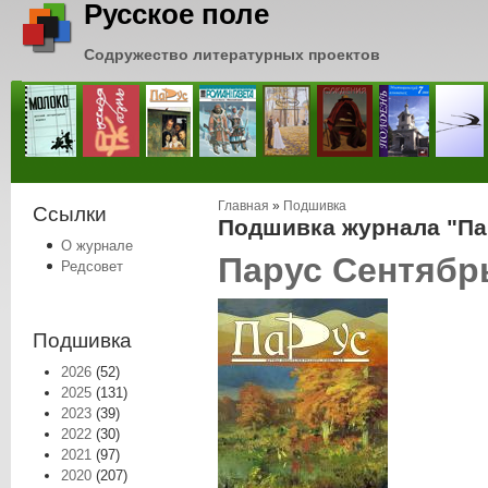
Русское поле
Содружество литературных проектов
Вы здесь
Главная
»
Подшивка
Ссылки
Подшивка журнала "Пар
О журнале
Парус Сентябрь
Редсовет
Подшивка
2026
(52)
2025
(131)
2023
(39)
2022
(30)
2021
(97)
2020
(207)