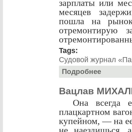
зарплаты или мес
месяцев задержи
пошла на рынок
отремонтирую з
отремонтированны
Tags:
Судовой журнал «Па
Подробнее
о Николай СМИРН
Вацлав МИХАЛ
Она всегда 
плацкартном вагон
купейном, — на е
не наездишься, 