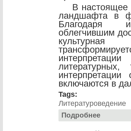
В настоящее 
ландшафта в фо
Благодаря ин
облегчившим дос
культурная
трансформируетс
интерпретаци
литературных,
интерпретации 
включаются в да
Tags:
Литературоведение
Подробнее
о Нина ИЩЕНКО. 