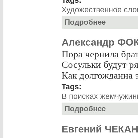
Художественное слов
Подробнее
о Поэтические л
Александр ФОК
Пора чернила брат
Сосульки будут р
Как долгожданна э
Tags:
В поисках жемчужи
Подробнее
о Александр ФОК
Евгений ЧЕКАН