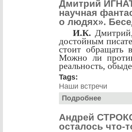
Дмитрий ИГНАТ
научная фанта
о людях». Бесе
И.К.
Дмитрий,
достойным писате
стоит обращать 
Можно ли против
реальность, обыд
Tags:
Наши встречи
Подробнее
о Дмитрий ИГНАТ
Беседа с Ириной
Андрей СТРОКО
осталось что-т