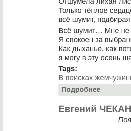
Отшумела лихая лис
Только тёплое сердц
всё шумит, подбирая
Всё шумит… Мне не 
Я спокоен за выбран
Как дыханье, как вет
я могу в эту осень ш
Tags:
В поисках жемчужи
Подробнее
о Денис ШИРОКОВ
Евгений ЧЕКАНО
Пов