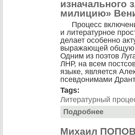
изначального з
милицию» Вени
Процесс включени
и литературное прос
делает особенно акт
выражающей общую с
Одним из поэтов Лу
ЛНР, на всем постсо
языке, является Але
псевдонимами Дрантя
Tags:
Литературный проце
Подробнее
о Нина ИЩЕНКО. 
Дркина.
Михаил ПОПОВ.