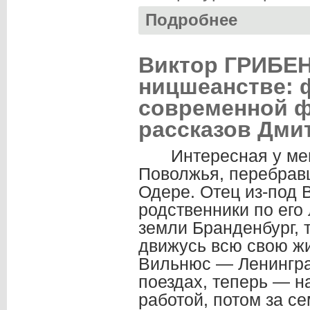
Подробнее
о Ирина КАЛУС. 
Виктор ГРИБЕН
ницшеанстве: 
современной ф
рассказов Дми
Интересная у ме
Поволжья, перебрав
Одере. Отец из-под 
родственники по его
земли Бранденбург, т
движусь всю свою ж
Вильнюс — Ленинград
поездах, теперь — н
работой, потом за се