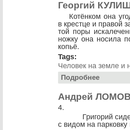
Георгий КУЛИШ
Котёнком она уг
в крестце и правой з
той поры искалечен
ножку она носила п
копьё.
Tags:
Человек на земле и 
Подробнее
о Георгий КУЛИШ
Андрей ЛОМОВ
4.
Григорий сидел в
с видом на парковку