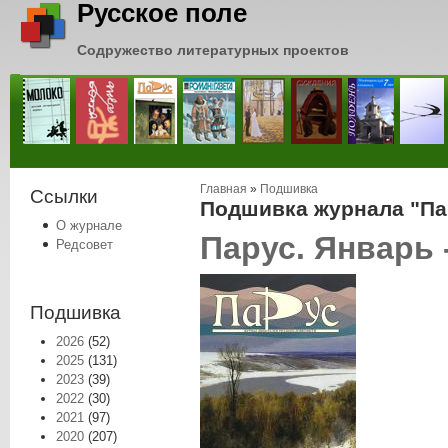
Русское поле
Содружество литературных проектов
Вы здесь
Главная
»
Подшивка
Ссылки
Подшивка журнала "Пар
О журнале
Парус. Январь 
Редсовет
Подшивка
2026
(52)
2025
(131)
2023
(39)
2022
(30)
2021
(97)
2020
(207)