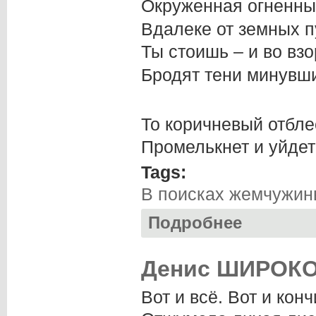
Окруженная огненны
Вдалеке от земных п
Ты стоишь – и во вз
Бродят тени минувши
То коричневый отбле
Промелькнет и уйдет
Tags:
В поисках жемчужи
Подробнее
о Евгений ЧЕКАН
Денис ШИРОКО
Вот и всё. Вот и кон