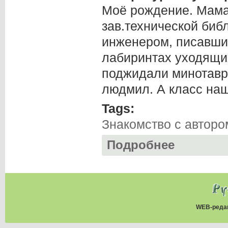
Моё рождение. Мама
зав.технической биб
инженером, писавши
лабиринтах уходящи
поджидали минотавр
людмил. А класс наш
Tags:
Знакомство с авторо
Подробнее
о Андрей СТРОКО
WEB-реда