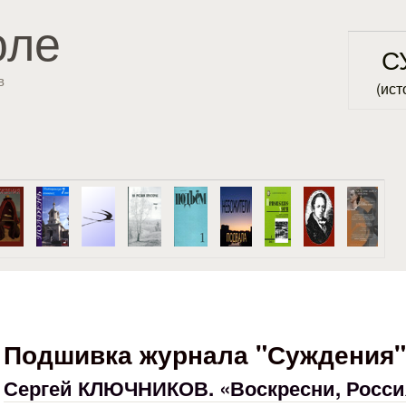
Перейти к основному
оле
содержанию
С
в
(ист
Подшивка журнала "Суждения" 
Сергей КЛЮЧНИКОВ. «Воскресни, Росси