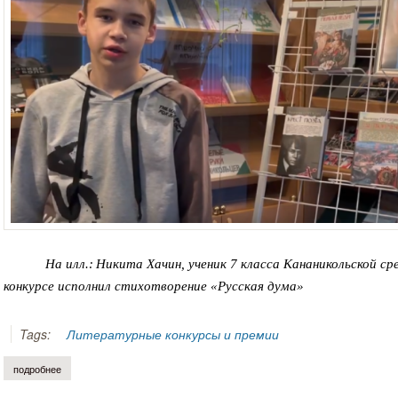
На илл.:
Никита Хачин, ученик 7 класса Кананикольской сре
конкурсе исполнил стихотворение «Русская дума»
Tags:
Литературные конкурсы и премии
подробнее
о александр балтин. к итогам «сорокинских чтений»-2025