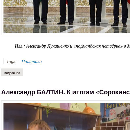
Илл.: Александр Лукашенко и «нормандская четвёрка» в М
Tags:
Политика
подробнее
о владимир литов. цели, которые отодвигают победу
Александр БАЛТИН. К итогам «Сорокинс